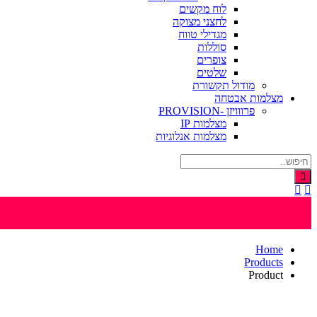
לוח מקשים
לחצני מצוקה
מגדילי טווח
סוללות
צופרים
שלטים
מודול תקשורת
מצלמות אבטחה
פרווויזן -PROVISION
מצלמות IP
מצלמות אנלוגיות
Home
Products
Product