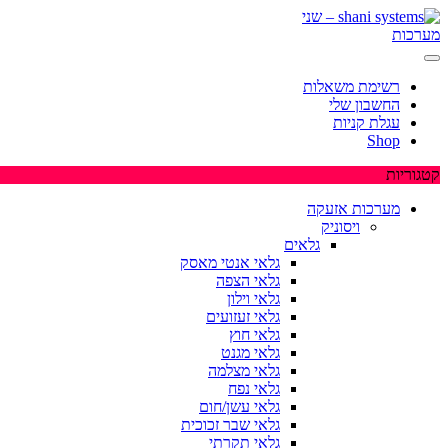
רשימת משאלות
החשבון שלי
עגלת קניות
Shop
קטגוריות
מערכות אזעקה
ויסוניק
גלאים
גלאי אנטי מאסק
גלאי הצפה
גלאי וילון
גלאי זעזועים
גלאי חוץ
גלאי מגנט
גלאי מצלמה
גלאי נפח
גלאי עשן/חום
גלאי שבר זכוכית
גלאי תקרתי