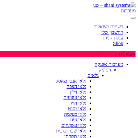
Skip
to
content
רשימת משאלות
החשבון שלי
עגלת קניות
Shop
קטגוריות
מערכות אזעקה
ויסוניק
גלאים
גלאי אנטי מאסק
גלאי הצפה
גלאי וילון
גלאי זעזועים
גלאי חוץ
גלאי מגנט
גלאי מצלמה
גלאי נפח
גלאי עשן/חום
גלאי שבר זכוכית
גלאי תקרתי