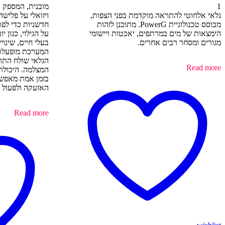
1
מובנית, המספק א
גלאי אלחוטי להתראה מוקדמת בפני הצפות,
ויזואלי על פליש
מבוסס טכנולוגיית PowerG. מתוכנן לזהות
חדשניות כדי לפת
הימצאות של מים במרתפים, יאכטות ויישומי
על הגילוי, כגון 
מגורים ומסחר רבים אחרים.
בעלי חיים, שינו
המערכת מופעלת 
הגלאי שולח התר
Read more
המצלמה. היכולת
בזמן אמת מאפש
האזעקה ולפעול 
Read more