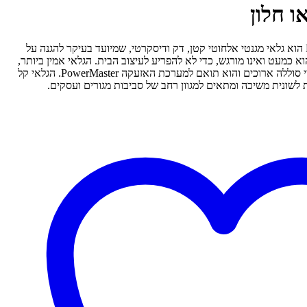
גלאי זה לדלת/חלון מבית PowerG הוא גלאי מגנטי אלחוטי קטן, דק ודיסקרטי, שמיועד בעיקר להגנה על
א כמעט ואינו מורגש, כדי לא להפריע לעיצוב הבית. הגלאי אמין ביותר,
עומד בתקנים בינלאומיים, בעל חיי סוללה ארוכים והוא תואם למערכת האזעקה PowerMaster. הגלאי קל
לשונית משיכה ומתאים למגוון רחב של סביבות מגורים ועסקים.