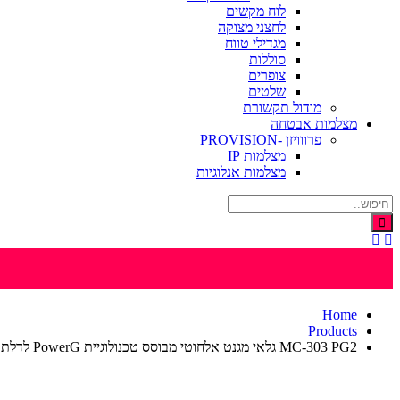
לוח מקשים
לחצני מצוקה
מגדילי טווח
סוללות
צופרים
שלטים
מודול תקשורת
מצלמות אבטחה
פרווויזן -PROVISION
מצלמות IP
מצלמות אנלוגיות
Home
Products
MC-303 PG2 גלאי מגנט אלחוטי מבוסס טכנולוגיית PowerG לדלת או חלון