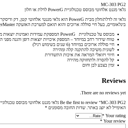
MC-303 PG2
גלאי מגנט אלחוטי מבוסס טכנולוגיית PowerG לדלת או חלון
גלאי זה לדלת/חלון מבית PowerG הוא גלאי מגנט
בינלאומיים, בעל חיי סוללה ארוכים והוא תואם למערכת האזעקה PowerMaster. הגלאי קל במיוחד להתקנה ותפעול באמצעות לשונית משיכה ומתאים למגוון רחב של סביבות מגורים ועסקים.
מבוסס על טכנולוגיית PowerG המספקת עמידות ואמינות יוצאות מהכלל
טווח שידור רחב במיוחד – המספק איכויות יוצאות דופן והגנה מפני ה
חיי סוללה ארוכים במיוחד (6 שנים בשימוש רגיל)
לשונית משיכה להתקנה קלה ומהירה
חיווי ויזואלי המראה את איכות התשדורת
קל להסרה ולתחזוקה מהירה
זמין בצבע לבן וחום
Reviews
There are no reviews yet.
Be the first to review “MC-303 PG2 גלאי מגנט אלחוטי מבוסס טכנולוגיית PowerG לדלת או חלון”
האימייל לא יוצג באתר.
שדות החובה מסומנים
*
*
Your rating
*
Your review