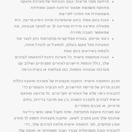
הרתעה מפני פריצות:
עצם הנוכחות של מערכת אזעקה
מחוזקת משמשת אמצעי הרתעה חשוב ומפחיתה
משמעותית את הסיכוי לפריצות.
הגנה בזמן אמת:
ברגע שהמערכת מזהה ניסיון פריצה, היא
מפעילה התרעה מיידית ומודיעה לך או למוקד אבטחה, מה
שמאפשר תגובה מהירה.
ניטור מרחוק:
בעזרת אפליקציות מתקדמות ניתן לנטר את
המערכת מכל מקום בעולם, להפעיל או לנטרל אותה,
ולצפות באירועים בזמן אמת.
הגנה מותאמת אישית:
כל מערכת ניתנת להתאמה לצרכים
שלך, כולל הוספת חיישנים לאזורים ספציפיים ושילוב עם
מערכות אבטחה נוספות, כמו מצלמות או בקרת כניסה.
תכנון והתאמה אישית:
התקנה מקצועית של מערכת אזעקה כוללת
תכנון מדויק של פריסת החיישנים, לוח הבקרה והצופרים כדי
להבטיח כיסוי מלא של האזורים הקריטיים. כל פרויקט מותאם
אישית לצרכים ולמבנה השטח, בין אם מדובר בדירות, בתים
פרטיים, או מבנים מסחריים.
עם מערכת אזעקה מתקדמת, אתה מקבל שקט נפשי בידיעה
שהנכס שלך מוגן מסביב לשעון. התקנה מקצועית תספק לך פתרון
אמין ומתקדם, תוך התאמה אישית מלאה לצרכים שלך, כדי
להבטיח הגנה מקסימלית עבורך ועבור משפחתך או העסק שלך.