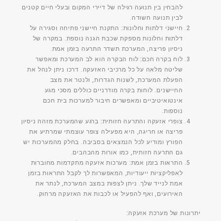
להבחין בין תנועה רגילה של דיירי המקום ובעלי חיים קטנים
לבין תנועה חשודה.
חיישני דלתות וחלונות:
התקנת חיישני פתיחה וסגירה על
דלתות וחלונות מספקת שכבת הגנה נוספת. במקרה של
ניסיון פריצה, המערכת תשדר התרעה בזמן אמת.
לוח בקרה חכם:
לוח הבקרה הוא לב המערכת ומאפשר
שליטה מלאה על כל מרכיבי האזעקה. דרכו ניתן לנהל את
הפעלת המערכת, לשנות הגדרות, ולנטר את מצב
החיישנים. לוחות בקרה מודרניים כוללים מסכי מגע
אינטואיטיביים ומאפשרים חיבור למערכות בית חכם
נוספות.
צופרי אזעקה והתרעה חזותית:
ברגע שהמערכת מזהה ניסיון
פריצה או חריגה, היא מפעילה צופר עוצמתי שמרתיע את
הפורץ ומודיע לכל הנמצאים בסביבה. בחלק מהמערכות יש
גם התרעה חזותית, כמו אורות מהבהבים.
התראות בזמן אמת:
מערכות אזעקה מתקדמות מחוברות
לאפליקציות ייעודיות, המאפשרות לך לקבל התראות בזמן
אמת לנייד שלך. ניתן לצפות במצב המערכת, לנתר את
האירועים, ואף להפעיל או לכבות את האזעקה מרחוק.
יתרונות של מערכת אזעקה: